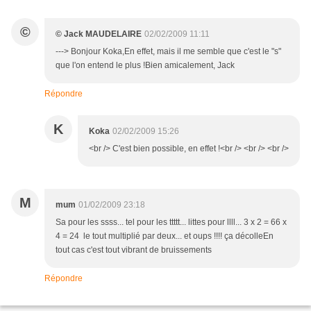
©
© Jack MAUDELAIRE
02/02/2009 11:11
---> Bonjour Koka,En effet, mais il me semble que c'est le "s"
que l'on entend le plus !Bien amicalement, Jack
Répondre
K
Koka
02/02/2009 15:26
<br /> C'est bien possible, en effet !<br /> <br /> <br />
M
mum
01/02/2009 23:18
Sa pour les ssss... tel pour les ttttt... littes pour llll... 3 x 2 = 66 x
4 = 24 le tout multiplié par deux... et oups !!!! ça décolleEn
tout cas c'est tout vibrant de bruissements
Répondre