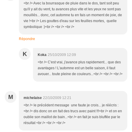
<br /> Avec la bourrasque de pluie dans le dos, tant soit peu
qu'il y ait du vent, tu avances plus vite et les yeux ne sont pas
mouillés... donc, cet automne tu en fais un moment de joie, de
vie !<br /> Les gouttes d'eau sur les feuilles mortes, quelle
symbolique :)<br /> <br /> <br />
Répondre
K
Koka
25/10/2009 12:09
<br /> C'est vrai, j'avance plus rapidement... que des
avantages ! L'automne est un belle saison, il faut
avouer... toute pleine de couleurs...<br /> <br /> <br />
M
michelaise
22/10/2009 12:21
<br /> le précédent message une faute je crois... je réécris :
<br /> dis donc on en fait des trucs avec paint !!!<br /> et on en
oublie son maillot de bain...<br /> en fait je suis bluffée par le
résultat <br /> <br /> <br />