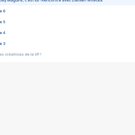
bey Maguire, c'est lui ! Rencontre avec Damien Witecka
e 6
e 5
e 4
e 3
s créatrices de la VF !
e 2
e 1
e Mektoub My Love arrive enfin ! Rencontre avec Shaïn Boumedine et Sal
i : après Toni en famille
elle réalise le bouleversant Dites lui que je l'aime
ais ! Rencontre autour de Vie privée de Rebecca Zlotowski
 de Marguerite, Grave... Rencontre avec Ella Rumpf